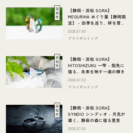
浜
【静岡・浜松 SORA】
松
MEGURIHA めぐり葉【静岡限
市
定】 - 四季を巡り、絆を育む
一枚の葉
2026.07.03
ブライダルリング
浜
【静岡・浜松 SORA】
松
HITOSHIZUKU 一雫 - 指先に
市
宿る、未来を映す一滴の輝き
2026.07.03
ブライダルリング
浜
【静岡・浜松 SORA】
松
SYNDIO シンディオ - 月光が
市
導く、静寂の森に宿る意思
2026.07.03