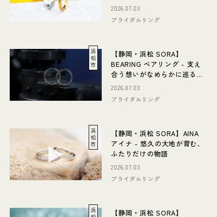
結婚指輪
2026.07.03
ブライダルリング
浜
【静岡・浜松 SORA】
松
BEARING ベアリング - 支え
市
合う想いがなめらかに巡る結
婚指輪
2026.07.03
ブライダルリング
浜
【静岡・浜松 SORA】AINA
松
アイナ - 悠久の大地が育む、
市
ふたりだけの物語
2026.07.03
ブライダルリング
浜
【静岡・浜松 SORA】
松