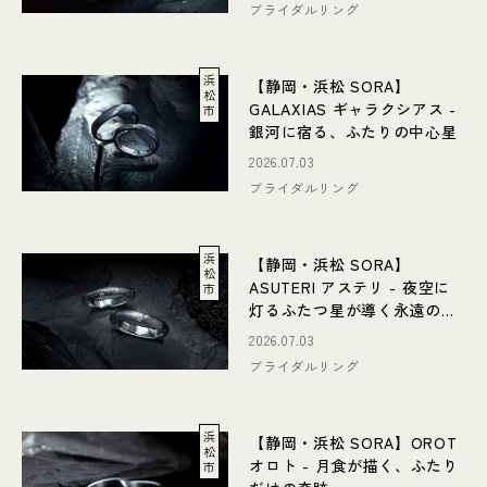
ブライダルリング
浜
【静岡・浜松 SORA】
松
GALAXIAS ギャラクシアス -
市
銀河に宿る、ふたりの中心星
2026.07.03
ブライダルリング
浜
【静岡・浜松 SORA】
松
ASUTERI アステリ - 夜空に
市
灯るふたつ星が導く永遠のき
らめき
2026.07.03
ブライダルリング
浜
【静岡・浜松 SORA】OROT
松
オロト - 月食が描く、ふたり
市