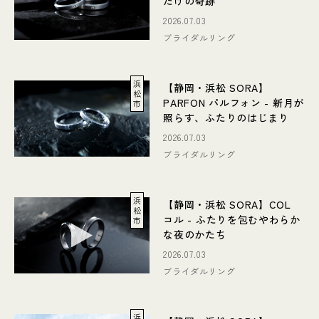
だけの奇跡
2026.07.03
ブライダルリング
浜
【静岡・浜松 SORA】
松
PARFON パルフォン - 新月が
市
照らす、ふたりのはじまり
2026.07.03
ブライダルリング
浜
【静岡・浜松 SORA】COL
松
コル - ふたりを包むやわらか
市
な夜のかたち
2026.07.03
ブライダルリング
浜