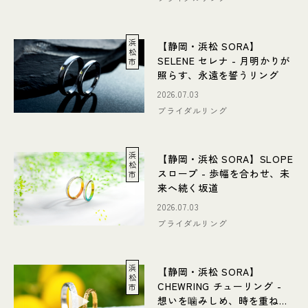
浜
【静岡・浜松 SORA】
松
SELENE セレナ - 月明かりが
市
照らす、永遠を誓うリング
2026.07.03
ブライダルリング
浜
【静岡・浜松 SORA】SLOPE
松
スロープ - 歩幅を合わせ、未
市
来へ続く坂道
2026.07.03
ブライダルリング
浜
【静岡・浜松 SORA】
松
CHEWRING チューリング -
市
想いを噛みしめ、時を重ねる