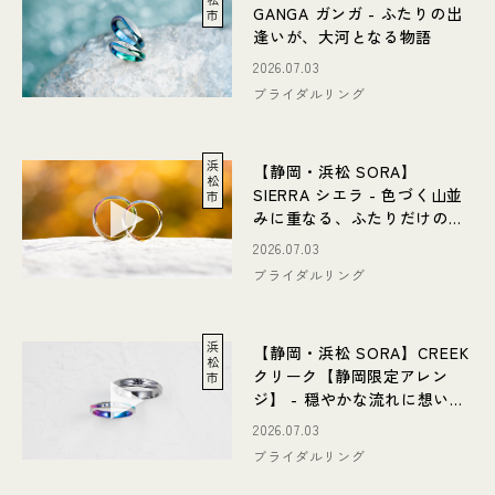
GANGA ガンガ - ふたりの出
市
逢いが、大河となる物語
2026.07.03
ブライダルリング
浜
【静岡・浜松 SORA】
松
SIERRA シエラ - 色づく山並
市
みに重なる、ふたりだけの物
語
2026.07.03
ブライダルリング
浜
【静岡・浜松 SORA】CREEK
松
クリーク【静岡限定アレン
市
ジ】 - 穏やかな流れに想いを
重ねる限定デザイン
2026.07.03
ブライダルリング