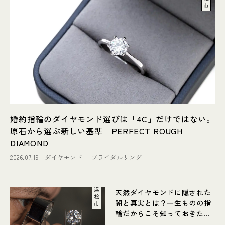
市
婚約指輪のダイヤモンド選びは「4C」だけではない。
原石から選ぶ新しい基準「PERFECT ROUGH
DIAMOND
2026.07.19
ダイヤモンド
ブライダルリング
浜
天然ダイヤモンドに隠された
松
闇と真実とは？一生ものの指
市
輪だからこそ知っておきたい
ダイヤモンド選び