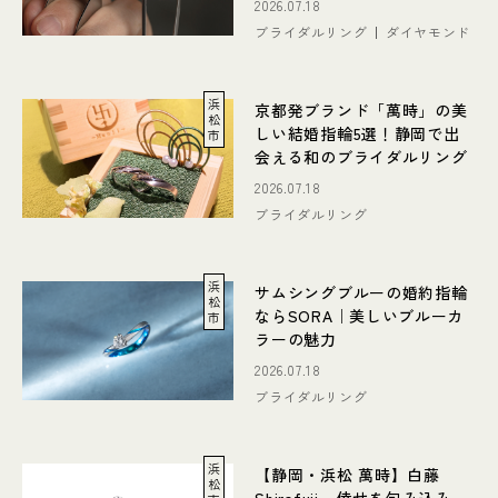
2026.07.18
ブライダルリング
ダイヤモンド
浜
京都発ブランド「萬時」の美
松
しい結婚指輪5選！静岡で出
市
会える和のブライダルリング
2026.07.18
ブライダルリング
浜
サムシングブルーの婚約指輪
松
ならSORA｜美しいブルーカ
市
ラーの魅力
2026.07.18
ブライダルリング
浜
【静岡・浜松 萬時】白藤
松