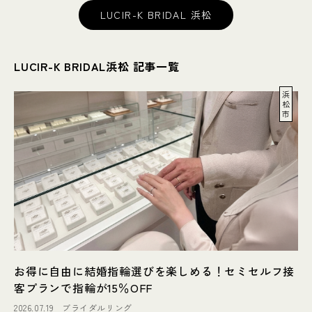
LUCIR-K BRIDAL 浜松
LUCIR-K BRIDAL浜松 記事一覧
浜
松
市
お得に自由に結婚指輪選びを楽しめる！セミセルフ接
客プランで指輪が15％OFF
2026.07.19
ブライダルリング