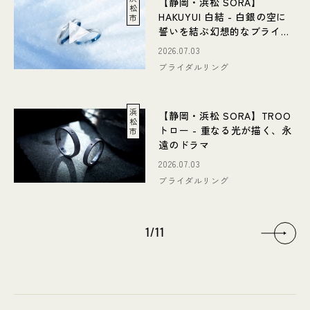
【静岡・浜松 SORA】
松
HAKUYUI 白結 - 白銀の空に
市
誓いを結ぶ幻想的なブライダ
ルリング
2026.07.03
ブライダルリング
浜
【静岡・浜松 SORA】TROO
松
トロー - 重なる光が描く、永
市
遠のドラマ
2026.07.03
ブライダルリング
1
/
11