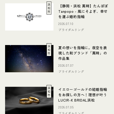
浜
【静岡・浜松 萬時】たんぽぽ
松
Tanpopo - 風にそよぎ、幸せ
市
を運ぶ婚約指輪
2026.07.10
ブライダルリング
浜
夏の想いを指輪に。夜空を表
松
現した和ブランド「萬時」の
市
作品集
2026.07.07
ブライダルリング
浜
イエローゴールドの結婚指輪
松
をお探しの方へ！理想が叶う
市
LUCIR-K BRIDAL浜松
2026.07.05
ブライダルリング