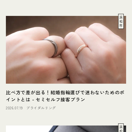
浜
松
市
比べ方で差が出る！結婚指輪選びで迷わないためのポ
イントとは - セミセルフ接客プラン
2026.07.19
ブライダルリング
浜
松