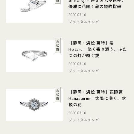
Shirafuji - 倖せを包み込み、
市
優雅に花開く藤の婚約指輪
2026.07.10
ブライダルリング
浜
【静岡・浜松 萬時】螢
松
Hotaru - 淡く寄り添う、ふた
市
つの灯が紡ぐ愛
2026.07.10
ブライダルリング
浜
【静岡・浜松 萬時】花睡蓮
松
Hanasuiren - 太陽に咲く、信
市
頼の花
2026.07.10
ブライダルリング