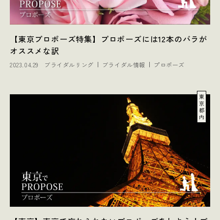
【東京プロポーズ特集】プロポーズには12本のバラが
オススメな訳
2023.04.29
ブライダルリング
ブライダル情報
プロポーズ
東
京
都
内