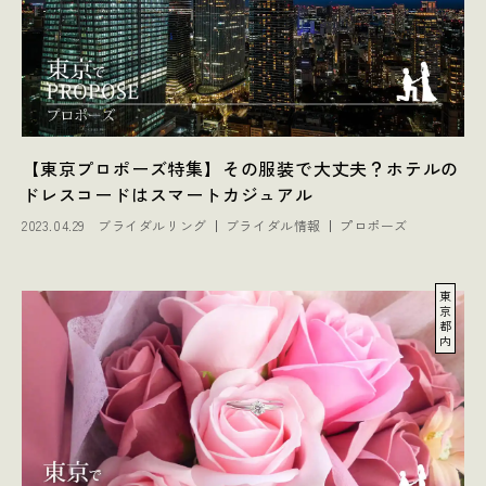
【東京プロポーズ特集】その服装で大丈夫？ホテルの
ドレスコードはスマートカジュアル
2023.04.29
ブライダルリング
ブライダル情報
プロポーズ
東
京
都
内