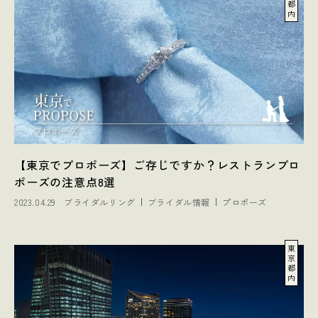
都
内
【東京でプロポーズ】ご存じですか？レストランプロ
ポーズの注意点8選
2023.04.29
ブライダルリング
ブライダル情報
プロポーズ
東
京
都
内