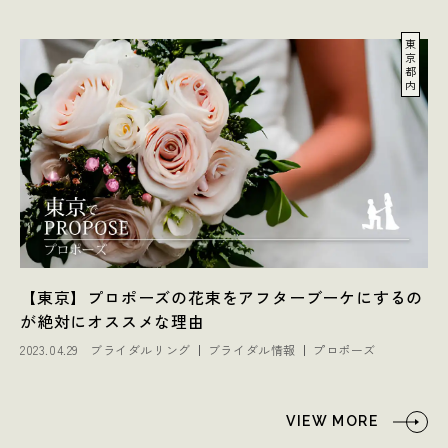
東
京
都
内
【東京】プロポーズの花束をアフターブーケにするの
が絶対にオススメな理由
2023.04.29
ブライダルリング
ブライダル情報
プロポーズ
VIEW MORE