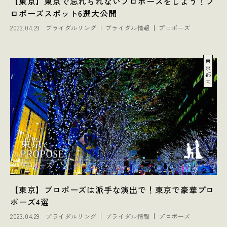
【東京】東京で忘れられないプロポーズをしよう！プ
ロポーズスポット6選大公開
2023.04.29
ブライダルリング
ブライダル情報
プロポーズ
東
京
都
内
【東京】プロポーズは派手な演出で！東京で豪華プロ
ポーズ4選
2023.04.29
ブライダルリング
ブライダル情報
プロポーズ