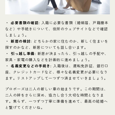
必要書類の確認
: 入籍に必要な書類（婚姻届、戸籍謄本
など）や手続きについて、役所のウェブサイトなどで確認
しましょう。
新居の検討
: どちらかの家に住むのか、新しく住まいを
探すのかなど、新居についても話し合います。
引っ越し準備
: 新居が決まったら、引っ越しの手配や、
家具・家電の購入などを計画的に進めましょう。
名義変更などの手続き
: 入籍後は、運転免許証、銀行口
座、クレジットカードなど、様々な名義変更が必要になり
ます。リストアップして一つずつ済ませていきましょう。
プロポーズは二人の新しい章の始まりです。この期間は、
二人の絆をさらに深め、協力し合う大切な時間となりま
す。焦らず、一つずつ丁寧に準備を進めて、最高の結婚へ
と繋げてくださいね。