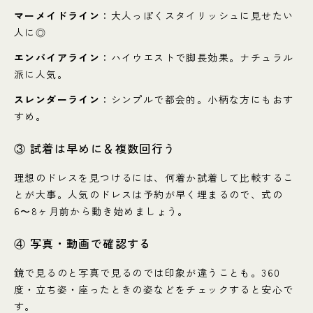
マーメイドライン
：大人っぽくスタイリッシュに見せたい
人に◎
エンパイアライン
：ハイウエストで脚長効果。ナチュラル
派に人気。
スレンダーライン
：シンプルで都会的。小柄な方にもおす
すめ。
③ 試着は早めに＆複数回行う
理想のドレスを見つけるには、何着か試着して比較するこ
とが大事。人気のドレスは予約が早く埋まるので、式の
6〜8ヶ月前から動き始めましょう。
④ 写真・動画で確認する
鏡で見るのと写真で見るのでは印象が違うことも。360
度・立ち姿・座ったときの姿などをチェックすると安心で
す。