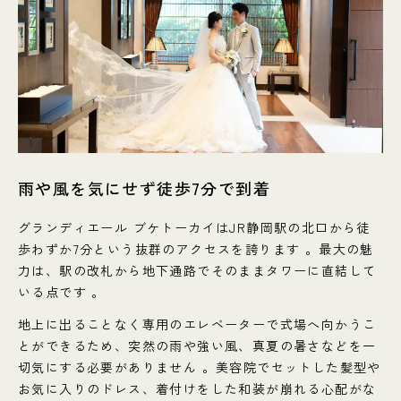
雨や風を気にせず徒歩7分で到着
グランディエール ブケトーカイはJR静岡駅の北口から徒
歩わずか7分という抜群のアクセスを誇ります 。最大の魅
力は、駅の改札から地下通路でそのままタワーに直結して
いる点です 。
地上に出ることなく専用のエレベーターで式場へ向かうこ
とができるため、突然の雨や強い風、真夏の暑さなどを一
切気にする必要がありません 。美容院でセットした髪型や
お気に入りのドレス、着付けをした和装が崩れる心配がな