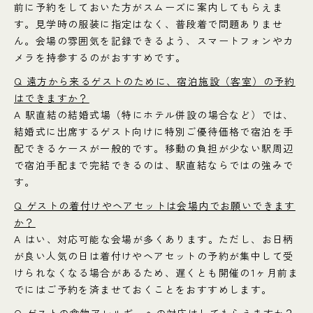
前に予約をしておいた方がスムーズに案内してもらえま
す。見学時の服装に指定はなく、普段着で問題ありませ
ん。会場の雰囲気を記録できるよう、スマートフォンやカ
メラを持参するのがおすすめです。
Q 遠方から来るゲストのために、宿泊施設（客室）の予約
はできますか？
A 駅直結の結婚式場（特にホテル併設の場合など）では、
結婚式に出席するゲスト向けに特別ご優待価格で宿泊を手
配できるケースが一般的です。移動の負担が少ない駅周辺
で宿泊手配まで完結できるのは、駅直結ならではの強みで
す。
Q ゲストの着付けやヘアセットは会場内でお願いできます
か？
A はい、対応可能な会場が多くあります。ただし、お日柄
が良い人気の日は着付けやヘアセットの予約が集中して受
けられなくなる場合があるため、遅くとも開催の1ヶ月前ま
でにはご予約を済ませておくことをおすすめします。
Q ゲストの食物アレルギーへの対応はしてもらえますか？