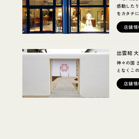
感動したり
をカタチ
店舗情
出雲結 
神々の国 
となくこ
店舗情