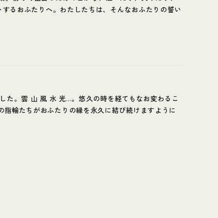
ートするおふたりへ。わたしたちは、そんなおふたりの誓い
た。雲 山 風 水 光…。悠久の時を経てもなお変わるこ
の指輪たちがおふたりの縁を永久に結び続けますように