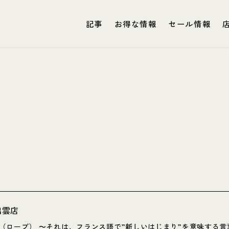
記事
お得な情報
セール情報
E出雲店
UBE（ローブ） 〜それは、フランス語で”新しいはじまり”を意味す