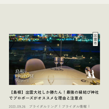
出
雲
市
【島根】出雲大社しか勝たん！最強の縁結び神社
でプロポーズがオススメな理由と注意点
2023.09.26
ブライダルリング
ブライダル情報